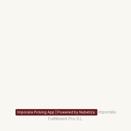
Imporalia
Imporalia Picking App | Powered by Nubetiza
Fulfillment Pro S.L.