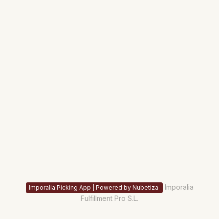
Imporalia
Imporalia Picking App | Powered by Nubetiza
Fulfillment Pro S.L.