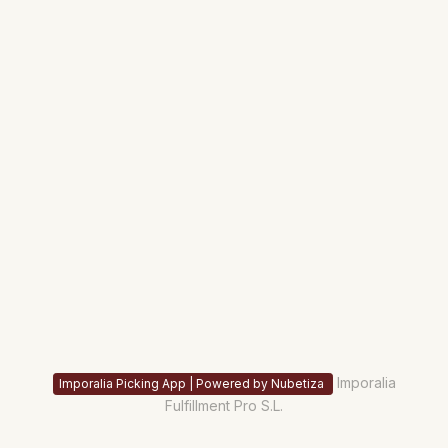
Imporalia
Imporalia Picking App | Powered by Nubetiza
Fulfillment Pro S.L.