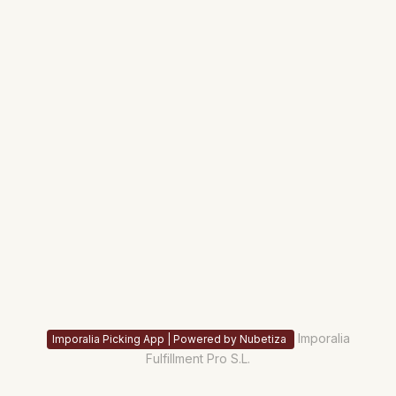
Imporalia
Imporalia Picking App | Powered by Nubetiza
Fulfillment Pro S.L.