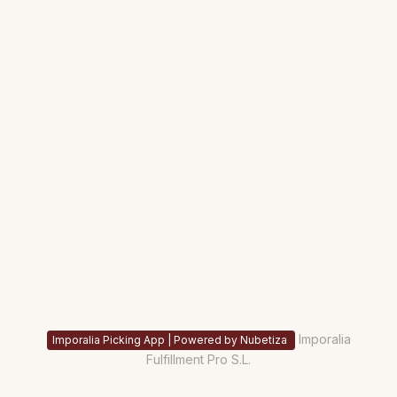
Imporalia
Imporalia Picking App | Powered by Nubetiza
Fulfillment Pro S.L.