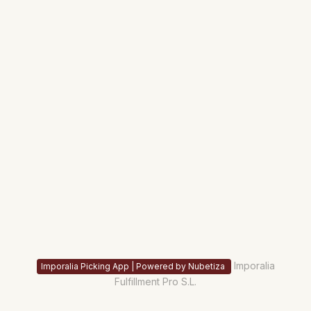
Imporalia
Imporalia Picking App | Powered by Nubetiza
Fulfillment Pro S.L.