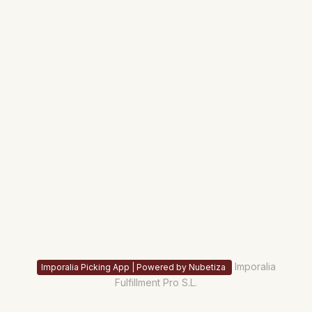
Imporalia
Imporalia Picking App | Powered by Nubetiza
Fulfillment Pro S.L.