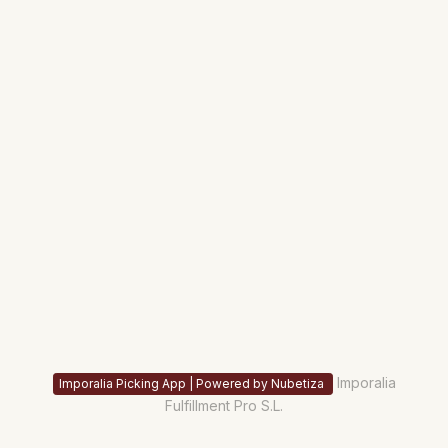
Imporalia
Imporalia Picking App | Powered by Nubetiza
Fulfillment Pro S.L.