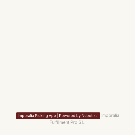
Imporalia
Imporalia Picking App | Powered by Nubetiza
Fulfillment Pro S.L.